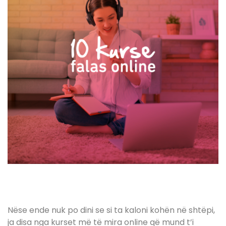
Nëse ende nuk po dini se si ta kaloni kohën në shtëpi,
ja disa nga kurset më të mira online që mund t’i