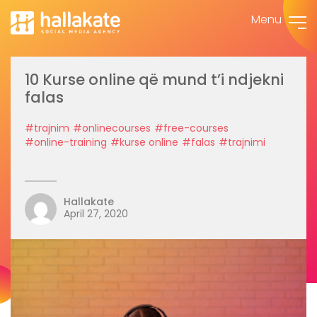
Menu
10 Kurse online që mund t’i ndjekni
falas
#trajnim
#onlinecourses
#free-courses
#online-training
#kurse online
#falas
#trajnimi
Hallakate
April 27, 2020