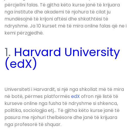
përcjellni falas. Të gjitha këto kurse janë të krijuara
nga institute dhe akademi të njohura të cilat ju
mundësojnë të krijoni aftësi dhe shkathtësi të
ndryshme. Ja 10 kurset më të mira online falas që ne i
kemi përzgjedhë.
1.
Harvard University
(edX)
Universiteti i Harvardit, si një nga shkollat më të mira
në botë, përmes platformës
edX
ofron një listë të
kurseve online nga fusha të ndryshme si shkenca,
politika, sociologjia etj… Të gjitha këto kurse janë të
pasura me njohuri thelbësore dhe janë të krijuara
nga profesorë të shquar.