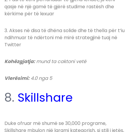
qasje në një gamë të gjërë studime rastësh dhe
kërkime për të lexuar
3. Akses në disa të dhëna solide dhe të thella për t’iu
ndihmuar të ndërtoni më mirë strategjinë tuaj në
Twitter
Kohëzgjatja:
mund ta caktoni vetë
Vlerësimi:
4.0 nga 5
8.
Skillshare
Duke ofruar më shumë se 30,000 programe,
Skillshare mbulon një larami kategorish, si stili i jetës,