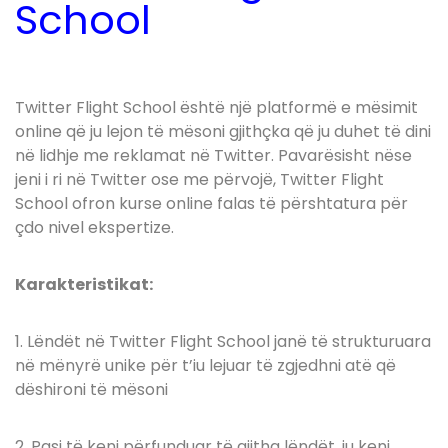
School
Twitter Flight School është një platformë e mësimit
online që ju lejon të mësoni gjithçka që ju duhet të dini
në lidhje me reklamat në Twitter. Pavarësisht nëse
jeni i ri në Twitter ose me përvojë, Twitter Flight
School ofron kurse online falas të përshtatura për
çdo nivel ekspertize.
Karakteristikat:
1. Lëndët në Twitter Flight School janë të strukturuara
në mënyrë unike për t’iu lejuar të zgjedhni atë që
dëshironi të mësoni
2. Pasi të keni përfunduar të gjitha lëndët, ju keni