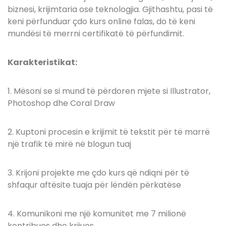
biznesi, krijimtaria ose teknologjia. Gjithashtu, pasi të
keni përfunduar çdo kurs online falas, do të keni
mundësi të merrni certifikatë të përfundimit.
Karakteristikat:
1. Mësoni se si mund të përdoren mjete si Illustrator,
Photoshop dhe Coral Draw
2. Kuptoni procesin e krijimit të tekstit për të marrë
një trafik të mirë në blogun tuaj
3. Krijoni projekte me çdo kurs që ndiqni për të
shfaqur aftësite tuaja për lëndën përkatëse
4. Komunikoni me një komunitet me 7 milionë
kontribues dhe krijues