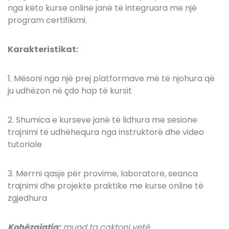
nga këto kurse online janë të integruara me një
program certifikimi.
Karakteristikat:
1. Mësoni nga një prej platformave më të njohura që
ju udhëzon në çdo hap të kursit
2. Shumica e kurseve janë të lidhura me sesione
trajnimi të udhëhequra nga instruktorë dhe video
tutoriale
3. Merrni qasje për provime, laboratore, seanca
trajnimi dhe projekte praktike me kurse online të
zgjedhura
Kohëzgjatja:
mund ta caktoni vetë