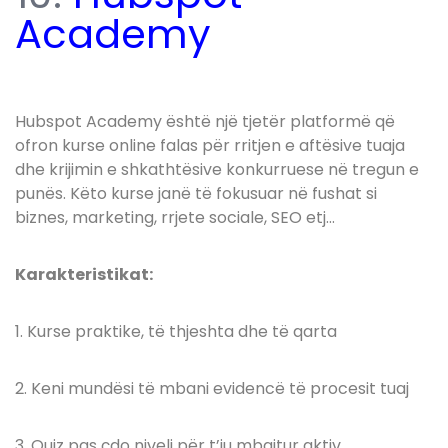
Academy
Hubspot Academy është një tjetër platformë që
ofron kurse online falas për rritjen e aftësive tuaja
dhe krijimin e shkathtësive konkurruese në tregun e
punës. Këto kurse janë të fokusuar në fushat si
biznes, marketing, rrjete sociale, SEO etj…
Karakteristikat:
1. Kurse praktike, të thjeshta dhe të qarta
2. Keni mundësi të mbani evidencë të procesit tuaj
3. Quiz pas çdo niveli për t’iu mbajtur aktiv