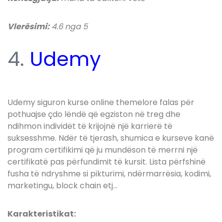
Vlerësimi:
4.6 nga 5
4.
Udemy
Udemy siguron kurse online themelore falas për
pothuajse çdo lëndë që egziston në treg dhe
ndihmon individët të krijojnë një karrierë të
suksesshme. Ndër të tjerash, shumica e kurseve kanë
program certifikimi që ju mundëson të merrni një
certifikatë pas përfundimit të kursit. Lista përfshinë
fusha të ndryshme si pikturimi, ndërmarrësia, kodimi,
marketingu, block chain etj…
Karakteristikat: