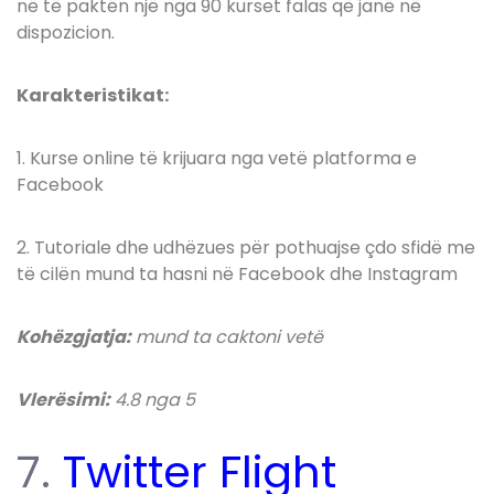
në të paktën një nga 90 kurset falas që janë në
dispozicion.
Karakteristikat:
1. Kurse online të krijuara nga vetë platforma e
Facebook
2. Tutoriale dhe udhëzues për pothuajse çdo sfidë me
të cilën mund ta hasni në Facebook dhe Instagram
Kohëzgjatja:
mund ta caktoni vetë
Vlerësimi:
4.8 nga 5
7.
Twitter Flight