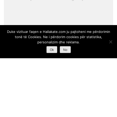
Duke vizituar faqen e Hallakate.com ju pajtoheni me përdorimin
tonë të Cookies. Ne i përdorim cookies për statistika,
personalizim dhe reklama.
Ok
No
© 2023 Hallakate
™
. Të gjithë të drejtat e rezervuara.
Duke vizituar faqen tonë, ju pajtoheni me politikën tonë për
të përdorur cookies. Ne përdorim cookies për statistika,
personalizime dhe reklama.