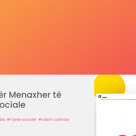
ër Menaxher të
ociale
dia
#rrjete sociale
#valon canhasi