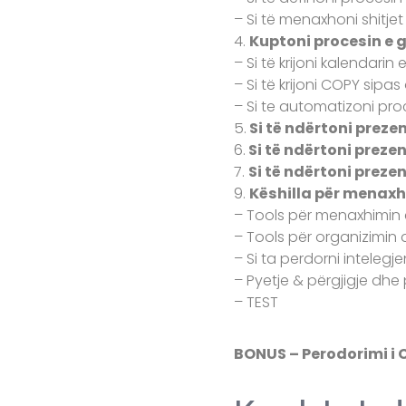
– Si të menaxhoni shitj
4.
Kuptoni procesin e g
– Si të krijoni kalendari
– Si të krijoni COPY sipa
– Si te automatizoni pr
5.
Si të ndërtoni preze
6.
Si të ndërtoni preze
7.
Si të ndërtoni preze
9.
Këshilla për menaxhi
– Tools për menaxhimin e
– Tools për organizimin 
– Si ta perdorni intelegje
– Pyetje & përgjigje dh
– TEST
BONUS – Perodorimi i