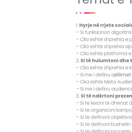
1.
Hyrje në rrjete soci
– Si funksionon algoritmi
– Cila është shprehia e
– Cila është shprehia si
– Cila është platforma 
2.
Si të hulumtoni dhe 
– Cila është shprehia e 
– Si me i definu q
ëllimet
– Cka eshte Meta Audien
– Si me i definu audien
3.
Si të ndërtoni prez
– Si të lexoni të dhënat d
– Si të organizoni kam
– Si të definoni objekti
– Si të definoni buxhet
– Si të definoni procesin 