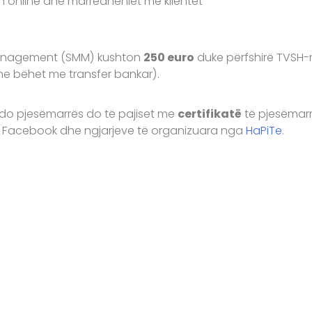
 online dhe marrëdhëniet me klientët
Management (SMM) kushton
250 euro
duke përfshirë TVSH
 dhe bëhet me transfer bankar).
i çdo pjesëmarrës do të pajiset me
certifikatë
të pjesëmarr
e Facebook dhe ngjarjeve të organizuara nga
HaPiTe
.