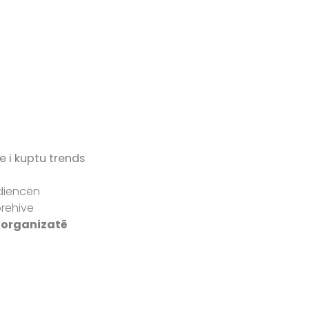
 i kuptu trends
udiencën
rehive
o organizatë