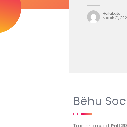
Hallakate
March 21, 20
Bëhu Soc
Trajnimi i muajit
Prill
2