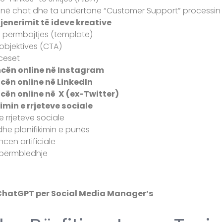
et në chat dhe ta undertone “Customer Support” processin
jenerimit të ideve kreative
n e përmbajtjes (template)
s objektives (CTA)
oceset
ncën online në Instagram
ncën online në LinkedIn
ncën online në X (ex-Twitter)
min e rrjeteve sociale
 rrjeteve sociale
dhe planifikimin e punës
ncen artificiale
e përmbledhje
 ChatGPT per Social Media Manager’s