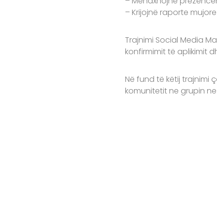
– Menaxhojnë prezencën
– Krijojnë raporte mujore
Trajnimi Social Media 
konfirmimit të aplikimit
Në fund të këtij trajnim
komunitetit ne grupin n