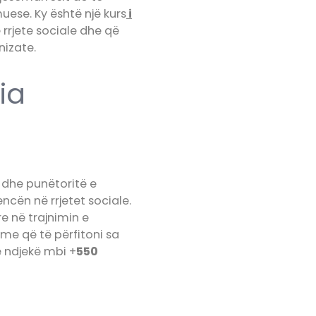
ese. Ky është një kurs
i
ë rrjete sociale dhe që
nizate.
ia
 dhe punëtoritë e
cën në rrjetet sociale.
re në trajnimin e
me që të përfitoni sa
ë ndjekë mbi +
550