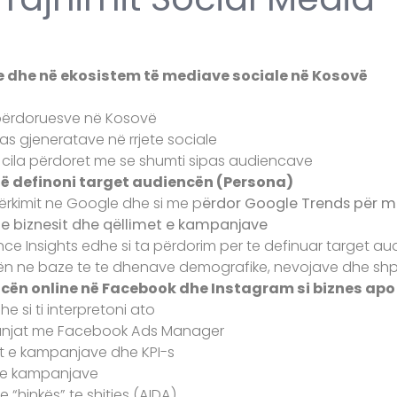
ale dhe në ekosistem të mediave sociale në Kosovë
 përdoruesve në Kosovë
pas gjeneratave në rrjete sociale
e cila përdoret me se shumti sipas audiencave
të definoni target audiencën (Persona)
kërkimit ne Google dhe si me p
ërdor Google Trends për me
 e biznesit dhe qëllimet e kampanjave
ce Insights edhe si ta përdorim per te definuar target a
cën ne baze te te dhenave demografike, nevojave dhe shp
encën online në Facebook dhe Instagram si biznes ap
he si ti interpretoni ato
panjat me Facebook Ads Manager
vat e kampanjave dhe KPI-s
in e kampanjave
e “hinkës” te shitjes (AIDA)