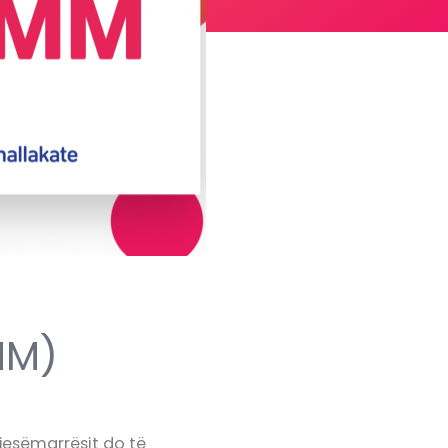
MM)
pjesëmarrësit do të