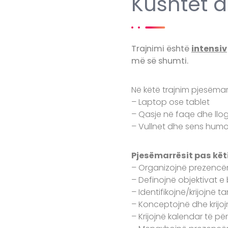
Kushtet d
Trajnimi është
intensiv
më së shumti.
Në këtë trajnim pjesëmar
– Laptop ose tablet
– Qasje në faqe dhe llo
– Vullnet dhe sens humor
Pjesëmarrësit pas këtij
– Organizojnë prezencën
– Definojnë objektivat e
– Identifikojnë/krijojnë 
– Konceptojnë dhe krijo
– Krijojnë kalendar të p