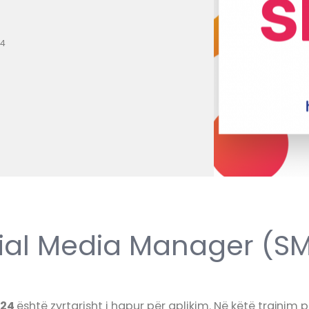
24
ial Media Manager (S
024
është zyrtarisht i hapur për aplikim. Në këtë trajnim 