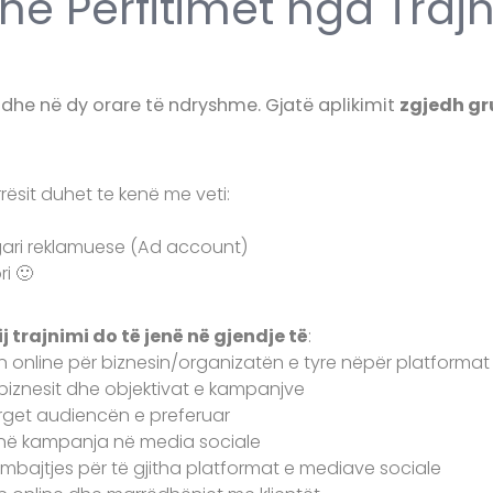
he Përfitimet nga Traj
dhe në dy orare të ndryshme. Gjatë aplikimit
zgjedh gr
rësit duhet te kenë me veti:
gari reklamuese (Ad account)
i 🙂
 trajnimi do të jenë në gjendje të
:
 online për biznesin/organizatën e tyre nëpër platformat
 biznesit dhe objektivat e kampanjve
target audiencën e preferuar
jnë kampanja në media sociale
ërmbajtjes për të gjitha platformat e mediave sociale