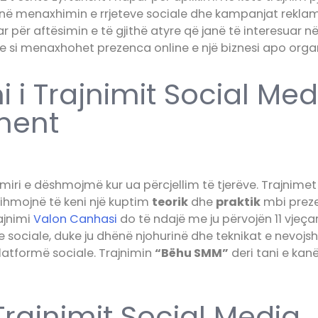
jnë menaxhimin e rrjeteve sociale dhe kampanjat reklamu
uar për aftësimin e të gjithë atyre që janë të interesuar n
e si menaxhohet prezenca online e një biznesi apo orga
i i Trajnimit Social Med
ment
miri e dëshmojmë kur ua përcjellim të tjerëve. Trajnimet
dihmojnë të keni një kuptim
teorik
dhe
praktik
mbi prezen
rajnimi
Valon Canhasi
do të ndajë me ju përvojën 11 vjeça
 sociale, duke ju dhënë njohurinë dhe teknikat e nevojsh
atformë sociale. Trajnimin
“Bëhu SMM”
deri tani e kan
rajnimit Social Media