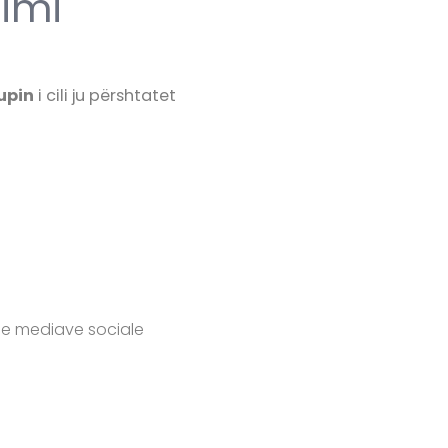
nimi
upin
i cili ju përshtatet
 e mediave sociale