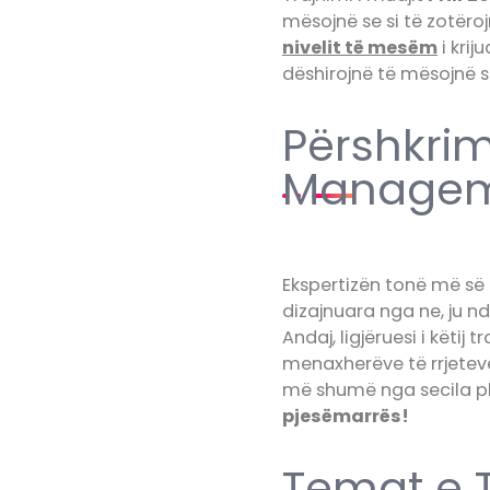
mësojnë se si të zotëro
nivelit të mesëm
i krij
dëshirojnë të mësojnë s
Përshkrim
Manage
Ekspertizën tonë më së 
dizajnuara nga ne, ju n
Andaj, ligjëruesi i këtij t
menaxherëve të rrjeteve
më shumë nga secila pl
pjesëmarrës!
Temat e T