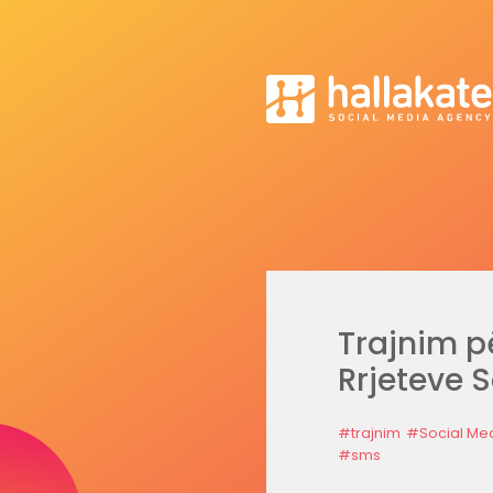
Trajnim p
Rrjeteve S
#trajnim
#Social Me
#sms