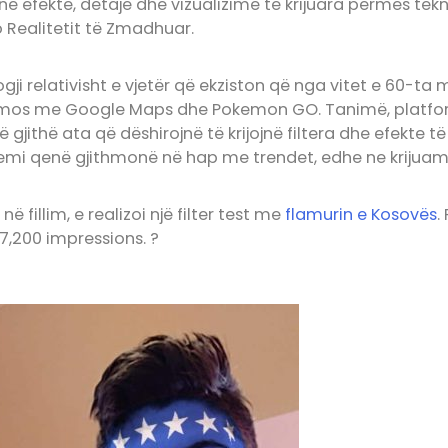
në efekte, detaje dhe vizualizime të krijuara përmes tek
Realitetit të Zmadhuar.
gji relativisht e vjetër që ekziston që nga vitet e 60-ta 
mos me Google Maps dhe Pokemon GO. Tanimë, platfor
ë gjithë ata që dëshirojnë të krijojnë filtera dhe efekte
kemi qenë gjithmonë në hap me trendet, edhe ne krijuam d
 në fillim, e realizoi një filter test me
flamurin e Kosovës
.
i 7,200 impressions. ?