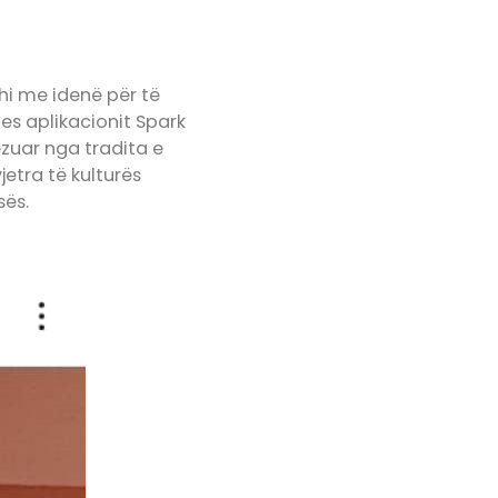
dhi me idenë për të
mes aplikacionit Spark
ëzuar nga tradita e
jetra të kulturës
sës.