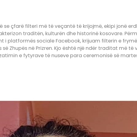
se çfarë filteri më të veçantë të krijojmë, ekipi jonë er
akterizon traditën, kulturën dhe historinë kosovare. Për
nt i platformës sociale Facebook, krijuam filterin e frym
s së Zhupës në Prizren. Kjo është një ndër traditat më të v
zatimin e fytyrave të nuseve para ceremonisë së marte