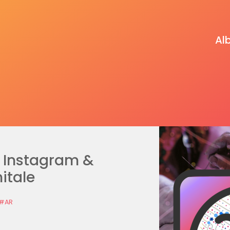
Al
ë Instagram &
itale
#AR