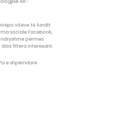
nologjisë AR-
mirëpo viteve të fundit
ma sociale Facebook,
 të ndryshme përmes
isa filtera interesant.
 Pa e shpërndarë