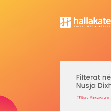
Filterat n
Nusja Dixh
#Filters
#instagram