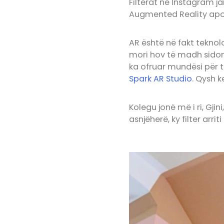
Filterat në Instagram ja
Augmented Reality apo 
AR është në fakt teknolo
mori hov të madh sido
ka ofruar mundësi për t
Spark AR Studio
. Qysh 
Kolegu jonë më i ri, Gjini,
asnjëherë, ky filter arrit