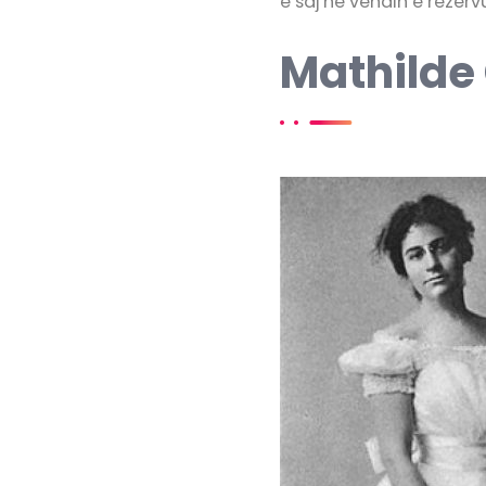
e saj në vendin e rezerv
Mathilde 