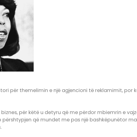
stori për themelimin e një agjencioni të reklamimit, por k
ë biznes, për këtë u detyru që me përdor mbiemrin e vajz
p përshtypjen që mundet me pas një bashkëpunëtor mashk
s.