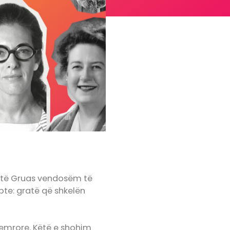
e të Gruas vendosëm të
epte: gratë që shkelën
 femrore. Këtë e shohim