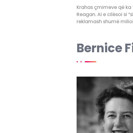
Krahas çmimeve që ka fi
Reagan. Ai e cilësoi si “
reklamash shumë milio
Bernice F