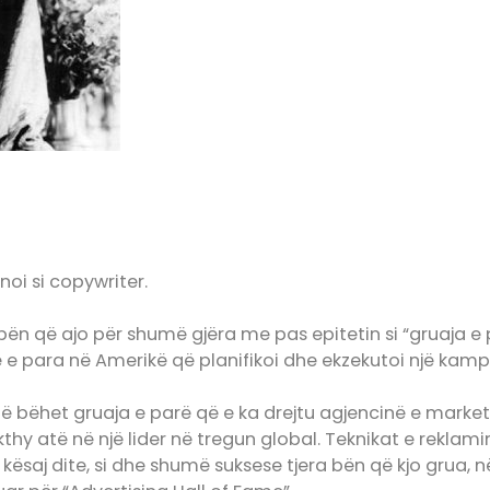
noi si copywriter.
 bën që ajo për shumë gjëra me pas epitetin si “gruaja e p
 e para në Amerikë që planifikoi dhe ekzekutoi një kam
o të bëhet gruaja e parë që e ka drejtu agjencinë e market
y atë në një lider në tregun global. Teknikat e reklamimi
ësaj dite, si dhe shumë suksese tjera bën që kjo grua, në 