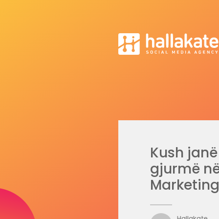
Kush janë
gjurmë në
Marketing
Hallakate