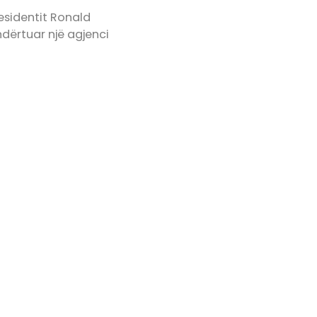
esidentit Ronald
 ndërtuar një agjenci