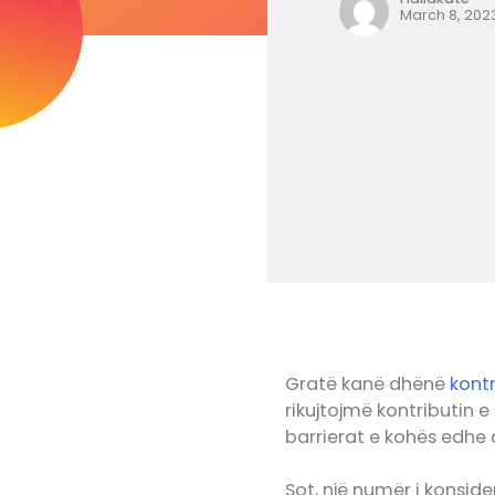
March 8, 202
Gratë kanë dhënë
kontr
rikujtojmë kontributin e
barrierat e kohës edhe a
Sot, një numër i konsid