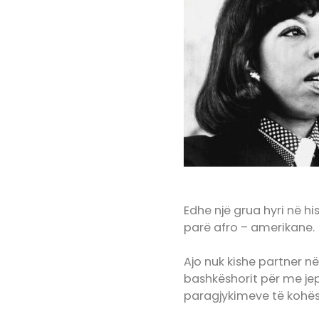
Edhe një grua hyri në hi
parë afro – amerikane.
Ajo nuk kishe partner n
bashkëshorit për me je
paragjykimeve të kohë