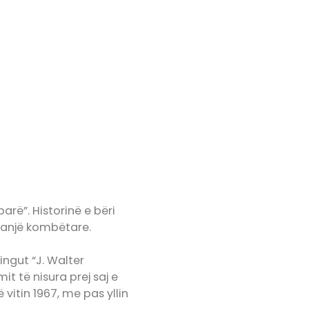
arë”. Historinë e bëri
panjë kombëtare.
ingut “J. Walter
t të nisura prej saj e
vitin 1967, me pas yllin