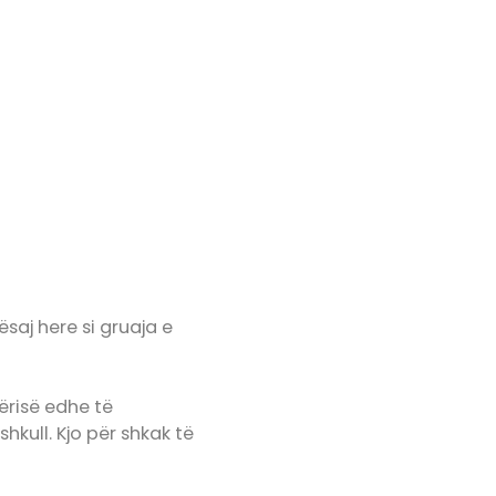
ësaj here si gruaja e
ërisë edhe të
ull. Kjo për shkak të