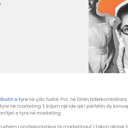
3
ibutin e tyre
në çdo fushë. Por, në Ditën Ndërkombëtar
 tyre në marketing. E krijum një ide që i përfshin dy konc
rritjet e tyre në marketing.
erushëm i profesionistëve të marketingut i takon gjinisë