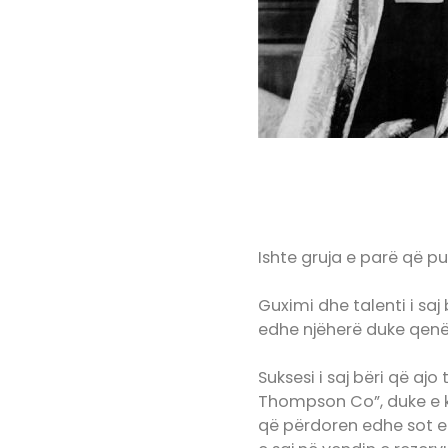
Ishte gruja e parë që pu
Guximi dhe talenti i saj
edhe njëherë duke qenë
Suksesi i saj bëri që aj
Thompson Co”, duke e kth
që përdoren edhe sot e k