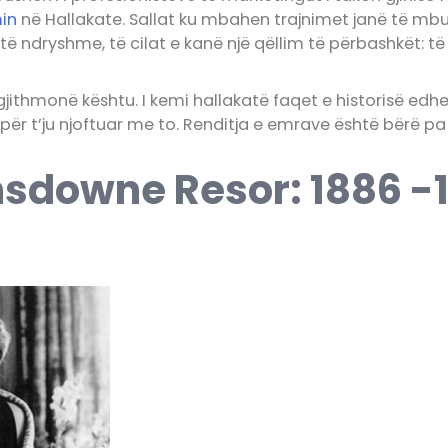
min
në Hallakate. Sallat ku mbahen trajnimet janë të mb
të ndryshme, të cilat e kanë një qëllim të përbashkët: 
 gjithmonë kështu. I kemi hallakatë faqet e historisë ed
për t’ju njoftuar me to. Renditja e emrave është bërë pa 
nsdowne Resor: 1886 -