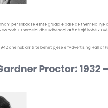
woman” për shkak se është gruaja e parë që themeloi një 
 New York. E themeloi dhe udhëhoqi atë në një kohë ku vës
 1942 dhe nuk arriti të bëhet pjesë e “Advertising Hall of 
ardner Proctor: 1932 