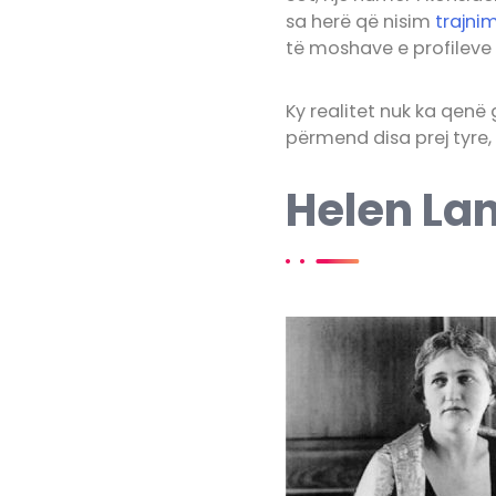
sa herë që nisim
trajni
të moshave e profileve 
Ky realitet nuk ka qenë
përmend disa prej tyre, 
Helen La