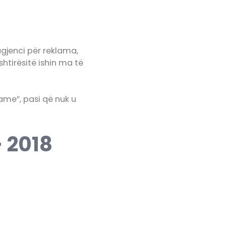
agjenci për reklama,
htirësitë ishin ma të
Fame”, pasi që nuk u
– 2018