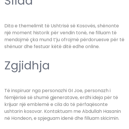
Sfida
Dita e themelimit të Ushtrisë së Kosovës, shënonte
një moment historik për vendin tonë, ne filluam të
mendojmë çka mund t’ju ofrojmë përdoruesve për të
shënuar dhe festuar këtë ditë edhe online.
Zgjidhja
Të inspiruar nga personazhi GI Joe, personazh i
fëmijërisë së shumë gjeneratave, erdhi ideja për të
krijuar një emblemë e cila do të përfaqësonte
ushtarin kosovar. Kontaktuam me Abdullah Hasanin
në Hondeon, e spjeguam idenë dhe filluam skicimin.