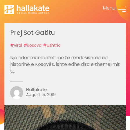
Menu
Prej Sot Gatitu
#viral
#kosova
#ushtria
Një ndër momentet më të rëndësishme në
historinë e Kosovës, ishte edhe dita e themelimit
t...
Hallakate
August 15, 2019