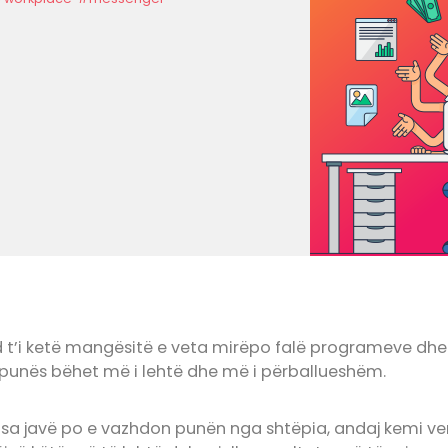
t’i ketë mangësitë e veta mirëpo falë programeve dhe
unës bëhet më i lehtë dhe më i përballueshëm.
 disa javë po e vazhdon punën nga shtëpia, andaj kemi v