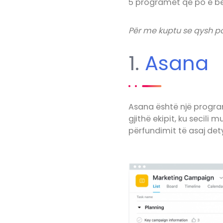
5 programet që po e bëj
Për me kuptu se qysh p
1.
Asana
Asana është një progra
gjithë ekipit, ku secili
përfundimit të asaj dety