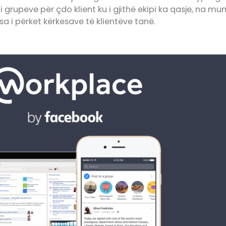
i i grupeve për çdo klient ku i gjithë ekipi ka qasje, na m
a i përket kërkesave të klientëve tanë.