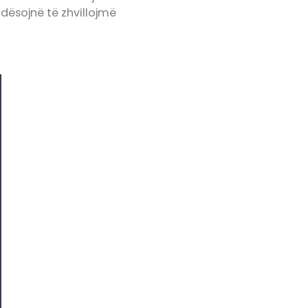
undësojnë të zhvillojmë