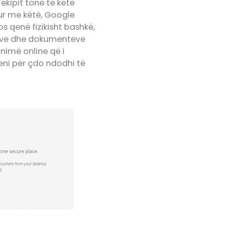
kipit tonë të ketë
hur me këtë, Google
 qenë fizikisht bashkë,
aleve dhe dokumenteve
nimë online që i
eni për çdo ndodhi të