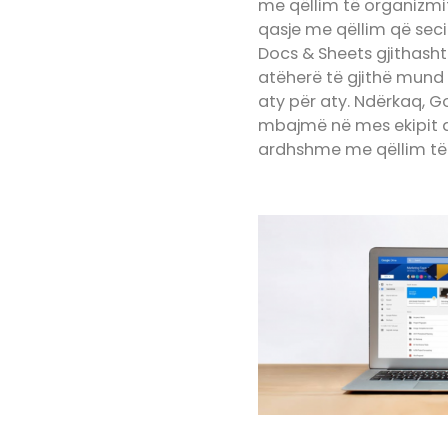
me qëllim të organizmi
qasje me qëllim që seci
Docs & Sheets gjithasht
atëherë të gjithë mund
aty për aty. Ndërkaq, G
mbajmë në mes ekipit dh
ardhshme me qëllim të 