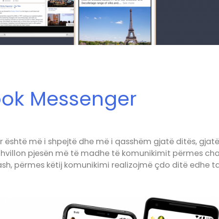
ok Messenger
është më i shpejtë dhe më i qasshëm gjatë ditës, gjat
 zhvillon pjesën më të madhe të komunikimit përmes cha
ash, përmes këtij komunikimi realizojmë çdo ditë edhe t