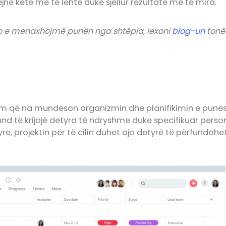
në këtë më të lehtë duke sjellur rezultate më të mira.
o e menaxhojmë punën nga shtëpia, lexoni
blog-un
tonë
m që na mundëson organizmin dhe planifikimin e punës.
 mund të krijojë detyra të ndryshme duke specifikuar person
re, projektin për të cilin duhet ajo detyrë të përfundohet