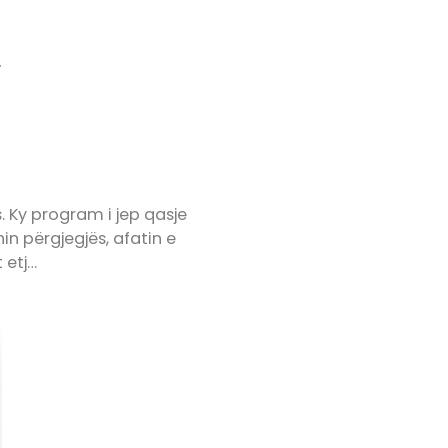
.
 Ky program i jep qasje
in përgjegjës, afatin e
 etj…