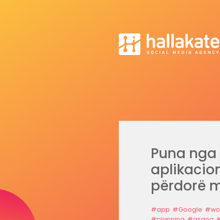
Puna nga 
aplikacion
përdorë m
#app
#Google
#wo
#planning
#asana
#