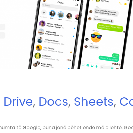
e
Drive
,
Docs
,
Sheets
,
C
umta të Google, puna jonë bëhet ende më e lehtë. Goo