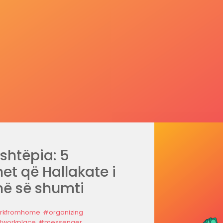
shtëpia: 5
et që Hallakate i
ë së shumti
rkfromhome
#organizing
workplace
#messenger