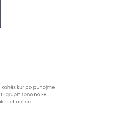
ë kohës kur po punojmë
t-grupit tonë në FB
akimet online.