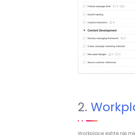
2.
Workpl
Workplace është një mj