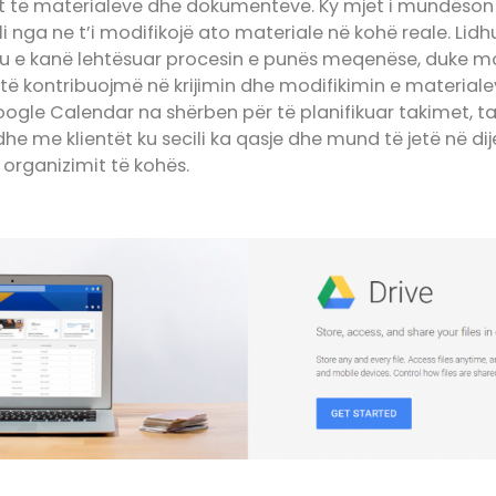
t të materialeve dhe dokumenteve. Ky mjet i mundëson e
li nga ne t’i modifikojë ato materiale në kohë reale. Lid
u e kanë lehtësuar procesin e punës meqenëse, duke mos
 të kontribuojmë në krijimin dhe modifikimin e materi
oogle Calendar na shërben për të planifikuar takimet, ta
e me klientët ku secili ka qasje dhe mund të jetë në dij
organizimit të kohës.