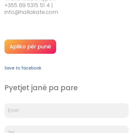
+355 69 5315 51 4 |
info@hallakate.com
Apliko për punë
Save to facebook
Pyetjet janë pa pare