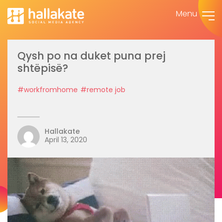
Menu
Qysh po na duket puna prej
shtëpisë?
#workfromhome
#remote job
Hallakate
April 13, 2020