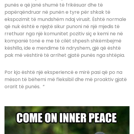
punës e që janë shumë të frikësuar dhe të
papërqëndruar në punën e tyre për shkak të
ekspozimit të mundshëm ndaj virusit. Është normale
që nuk është e njejtë sikur punoni në një mjedis të
rrethuar nga një komunitet pozitiv siç e kemi ne në
kompanië tonë e me të cilët shpesh shkëmbejmë
këshilla, ide e mendime të ndryshem, gjë që është
pak më vështirë të arrihet gjatë punës nga shtëpia.
Por kjo është një eksperiencë e mirë pasi që po na
mëson të bëhemi më fleksibil dhe më proaktiv gjatë
orarit të punës.
”