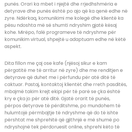
punës. Orari ka mbet i njejtë dhe rrjedhshmëria e
detyrave dhe punës është po ajo që ka qenë edhe në
zyre.
Ndërkaq, komunikimi me kolegë dhe klientë ka
pësu ndoshta më së shumti ndryshim gjatë kësaj
kohe. Mirëpo, falë programeve të ndryshme për
komunikim virtual, shpejtë u adaptuam edhe në këtë
aspekt.
Dita fillon me çaj ose kafe (njësoj sikur e kam
përgatitë me të arritur në zyre) dhe me renditjen e
detyrave që duhet me i përfundu për atë ditë të
caktuar. Pastaj, kontaktoj klientët dhe rreth pasditës,
mbajmë takim krejt ekipi për të parë se çka është
kry e çka jo për atë ditë.
Gjatë orarit të punës,
përpos detyrave të përditshme, po mundohem të
hulumtojë përmbajtje të ndryshme që do të ishte
përshtat me shprehitë që gjithnjë e më shumë po
ndryshojnë tek përdoruesit online, shprehi këto të