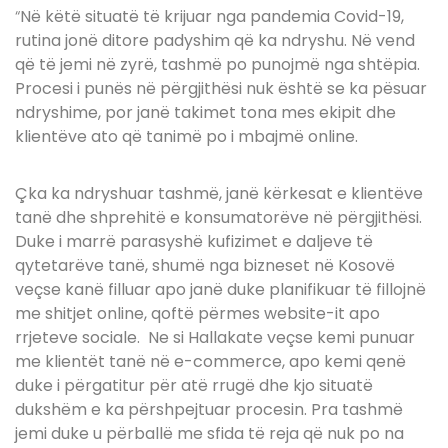
“
Në këtë situatë të krijuar nga pandemia Covid-19,
rutina jonë ditore padyshim që ka ndryshu. Në vend
që të jemi në zyrë, tashmë po punojmë nga shtëpia.
Procesi i punës në përgjithësi nuk është se ka pësuar
ndryshime, por janë takimet tona mes ekipit dhe
klientëve ato që tanimë po i mbajmë online.
Çka ka ndryshuar tashmë, janë kërkesat e klientëve
tanë dhe shprehitë e konsumatorëve në përgjithësi.
Duke i marrë parasyshë kufizimet e daljeve të
qytetarëve tanë, shumë nga bizneset në Kosovë
veçse kanë filluar apo janë duke planifikuar të fillojnë
me shitjet online, qoftë përmes website-it apo
rrjeteve sociale.
Ne si Hallakate veçse kemi punuar
me klientët tanë në e-commerce, apo kemi qenë
duke i përgatitur për atë rrugë dhe kjo situatë
dukshëm e ka përshpejtuar procesin. Pra tashmë
jemi duke u përballë me sfida të reja që nuk po na