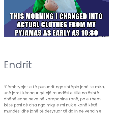
Endrit
“
Përshtypjet e të punuarit nga shtëpia janë të mira,
unë jam i kënaqur që një mundësi e tillë na është
dhënë edhe neve në kompaninë tonë, po e them
këtë pasi që disa nga miqt e mi nuk e kanë këtë
mundësi dhe janë të detyruar të dalin në vendin e