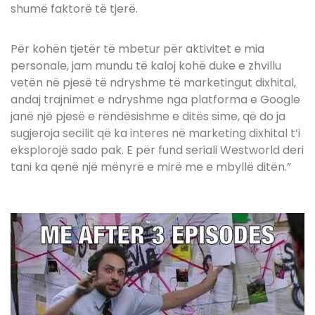
shumë faktorë të tjerë.
Për kohën tjetër të mbetur për aktivitet e mia
personale, jam mundu të kaloj kohë duke e zhvillu
vetën në pjesë të ndryshme të marketingut dixhital,
andaj trajnimet e ndryshme nga platforma e Google
janë një pjesë e rëndësishme e ditës sime, që do ja
sugjeroja secilit që ka interes në marketing dixhital t’i
eksplorojë sado pak. E për fund seriali Westworld deri
tani ka qenë një mënyrë e mirë me e mbyllë ditën.”