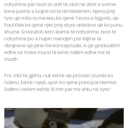
ndryshme për teori të artit të cilat në ditët e sotme
kanë peshë e luajnë rol të rëndësishëm. Njena prej
tyre që m’ka ra me lexu ka qenë Teoria e Ngjyrës, që
Paul Klee ka qenë njëri prej atyre artistëve që ka punu
shumë. Si rezultat, këto lexime të ndryshme, teori të
ndryshme po e hapin mendjen për krijime të
dizajneve që janë më konceptuale, e që gradualisht
edhe në masë mund të kenë ndikim edhe më të
madh.
Por, mbi të gjitha, nuk është që procesi i punës ka
ndërru. Është i njejti, qysh ka qenë para pandemisë.
Dallimi i vetëm është 15 min për me shku në zyre.”