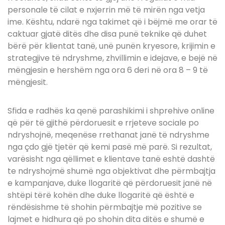
personale të cilat e nxjerrin më të mirën nga vetja
ime. Kështu, ndarë nga takimet që i bëjmë me orar të
caktuar gjatë ditës dhe disa punë teknike që duhet
bërë për klientat tanë, unë punën kryesore, krijimin e
strategjive të ndryshme, zhvillimin e idejave, e bejë në
mëngjesin e hershëm nga ora 6 deri në ora 8 – 9 të
mëngjesit.
Sfida e radhës ka qenë parashikimi i shprehive online
që për të gjithë përdoruesit e rrjeteve sociale po
ndryshojnë, meqenëse rrethanat janë të ndryshme
nga çdo gjë tjetër që kemi pasë më parë. Si rezultat,
varësisht nga qëllimet e klientave tanë eshtë dashtë
te ndryshojmë shumë nga objektivat dhe përmbajtja
e kampanjave, duke llogaritë që përdoruesit janë në
shtëpi tërë kohën dhe duke llogaritë që është e
rëndësishme të shohin përmbajtje më pozitive se
lajmet e hidhura që po shohin dita ditës e shumë e