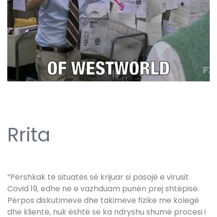
Rrita
“Përshkak të situatës së krijuar si pasojë e virusit
Covid 19, edhe ne e vazhduam punën prej shtëpisë.
Përpos diskutimeve dhe takimeve fizike me kolegë
dhe klientë, nuk është se ka ndryshu shumë procesi i