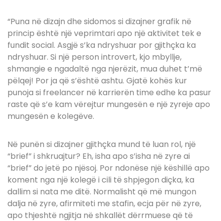
“Puna në dizajn dhe sidomos si dizajner grafik në
princip është një veprimtari apo një aktivitet tek e
fundit social.
Asgjë s’ka ndryshuar por gjithçka ka
ndryshuar. Si një person introvert, kjo mbyllje,
shmangie e ngadaltë nga njerëzit, mua duhet t’më
pëlqej!
Por ja që s’është ashtu. Gjatë kohës kur
punoja si freelancer në karrierën time edhe ka pasur
raste që s’e kam vërejtur mungesën e një zyreje apo
mungesën e kolegëve.
Në punën si dizajner gjithçka mund të luan rol, një
“brief” i shkruajtur? Eh, isha apo s’isha në zyre ai
“brief” do jetë po njësoj.
Por ndonëse një këshillë apo
koment nga një kolegë i cili të shpjegon diçka, ka
dallim si nata me ditë.
Normalisht që më mungon
dalja në zyre, afirmiteti me stafin, ecja për në zyre,
apo thjeshtë ngjitja në shkallët dërrmuese që të