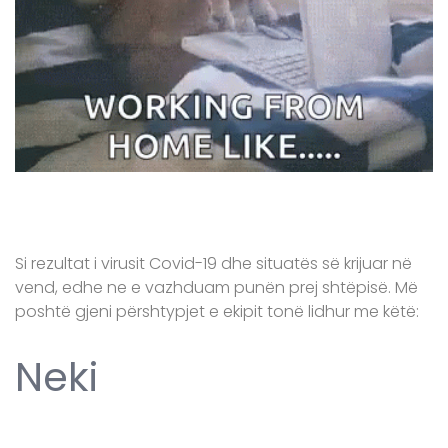
Si rezultat i virusit Covid-19 dhe situatës së krijuar në
vend, edhe ne e vazhduam punën prej shtëpisë. Më
poshtë gjeni përshtypjet e ekipit tonë lidhur me këtë:
Neki