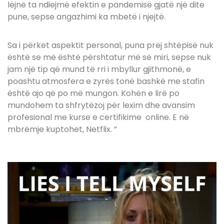
lëjnë ta ndiejmë efektin e pandemisë gjatë një dite
pune, sepse angazhimi ka mbetë i njejtë.
Sa i përket aspektit personal, puna prej shtëpisë nuk
është se më është përshtatur më së miri, sepse nuk
jam një tip që mund të rri i mbyllur gjithmonë, e
poashtu atmosfera e zyrës tonë bashkë me stafin
është ajo që po më mungon.
Kohën e lirë po
mundohem ta shfrytëzoj për lexim dhe avansim
profesional me kurse e certifikime online. E në
mbrëmje kuptohet, Netflix. ”