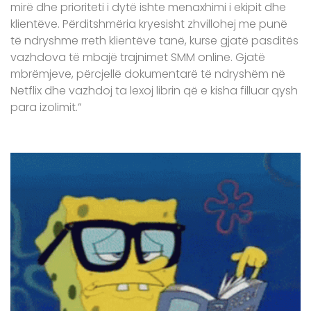
mirë dhe prioriteti i dytë ishte menaxhimi i ekipit dhe
klientëve. Përditshmëria kryesisht zhvillohej me punë
të ndryshme rreth klientëve tanë, kurse gjatë pasditës
vazhdova të mbajë trajnimet SMM online. Gjatë
mbrëmjeve, përcjellë dokumentarë të ndryshëm në
Netflix dhe vazhdoj ta lexoj librin që e kisha filluar qysh
para izolimit.”