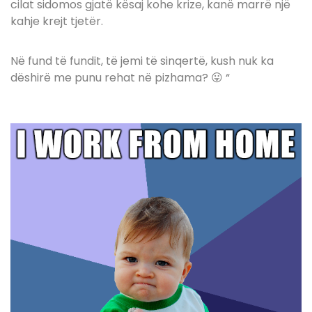
cilat sidomos gjatë kësaj kohe krize, kanë marrë një
kahje krejt tjetër.
Në fund të fundit, të jemi të sinqertë, kush nuk ka
dëshirë me punu rehat në pizhama? 😛 “