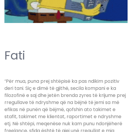
Fati
“
Për mua, puna prej shtëpisë ka pas ndikim pozitiv
deri tani. Siç e dimë të gjithë, secila kompani e ka
filozofinë e saj dhe jetën brenda zyres të krijume prej
rregullave të ndryshme që na bëjnë të jemi sa më
efikas në punën që bëjmë, qofshin ato takimet e
stafit, takimet me klientat, raportimet e ndryshme
etj. Në shtëpi, meqenëse nuk kam punu ndonjëherë
freelance, sfida është të gjej unë rregullat e mia