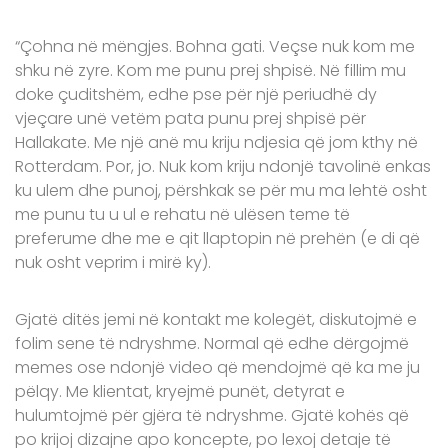
“Çohna në mëngjes. Bohna gati. Veçse nuk kom me
shku në zyre. Kom me punu prej shpisë. Në fillim mu
doke çuditshëm, edhe pse për një periudhë dy
vjeçare unë vetëm pata punu prej shpisë për
Hallakate. Me një anë mu kriju ndjesia që jom kthy në
Rotterdam. Por, jo. Nuk kom kriju ndonjë tavolinë enkas
ku ulem dhe punoj, përshkak se për mu ma lehtë osht
me punu tu u ul e rehatu në ulësen teme të
preferume dhe me e qit llaptopin në prehën (e di që
nuk osht veprim i mirë ky).
Gjatë ditës jemi në kontakt me kolegët, diskutojmë e
folim sene të ndryshme. Normal që edhe dërgojmë
memes ose ndonjë video që mendojmë që ka me ju
pëlqy. Me klientat, kryejmë punët, detyrat e
hulumtojmë për gjëra të ndryshme. Gjatë kohës që
po krijoj dizajne apo koncepte, po lexoj detaje të