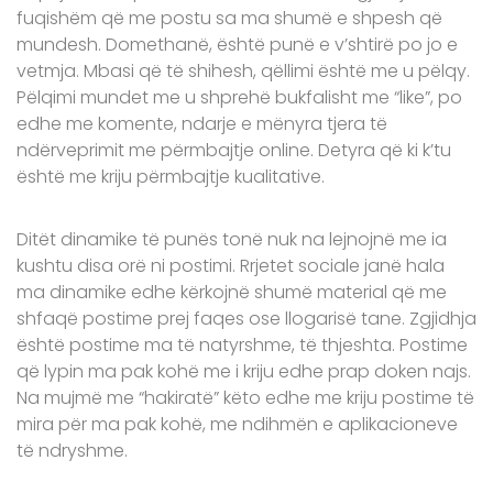
fuqishëm që me postu sa ma shumë e shpesh që
mundesh. Domethanë, është punë e v’shtirë po jo e
vetmja. Mbasi që të shihesh, qëllimi është me u pëlqy.
Pëlqimi mundet me u shprehë bukfalisht me “like”, po
edhe me komente, ndarje e mënyra tjera të
ndërveprimit me përmbajtje online. Detyra që ki k’tu
është me kriju përmbajtje kualitative.
Ditët dinamike të punës tonë nuk na lejnojnë me ia
kushtu disa orë ni postimi. Rrjetet sociale janë hala
ma dinamike edhe kërkojnë shumë material që me
shfaqë postime prej faqes ose llogarisë tane. Zgjidhja
është postime ma të natyrshme, të thjeshta. Postime
që lypin ma pak kohë me i kriju edhe prap doken najs.
Na mujmë me “hakiratë” këto edhe me kriju postime të
mira për ma pak kohë, me ndihmën e aplikacioneve
të ndryshme.