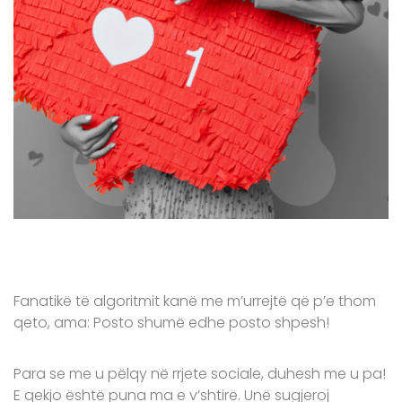
Fanatikë të algoritmit kanë me m’urrejtë që p’e thom
qeto, ama: Posto shumë edhe posto shpesh!
Para se me u pëlqy në rrjete sociale, duhesh me u pa!
E qekjo është puna ma e v’shtirë. Unë sugjeroj