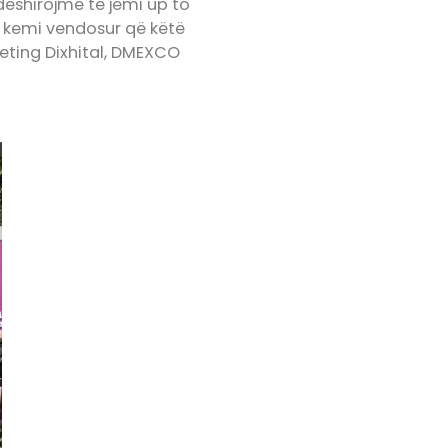
ëshirojmë të jemi up to
e kemi vendosur që këtë
keting Dixhital, DMEXCO