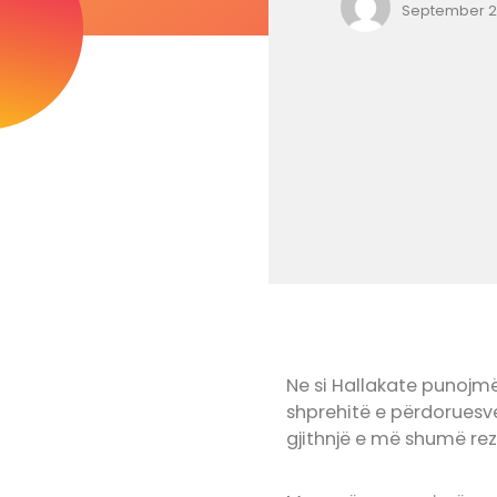
September 20
Ne si Hallakate punojmë
shprehitë e përdoruesve
gjithnjë e më shumë re