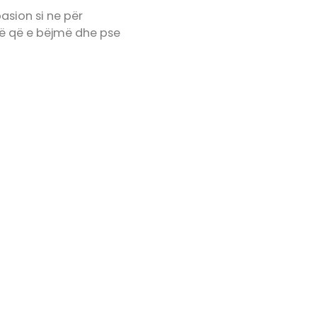
asion si ne për
të që e bëjmë dhe pse