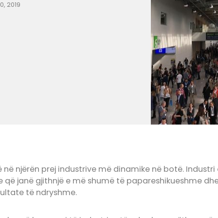
, 2019
 në njërën prej industrive më dinamike në botë. Industri 
 që janë gjithnjë e më shumë të papareshikueshme dhe r
zultate të ndryshme.