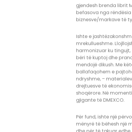
gjendesh brenda librit 
befasova nga rëndësia 
biznesve/markave të ty
Ishte e jashtëzakonshme.
mrekullueshme. Llojllojs
harmonizuar ku tingujt,
bëri të kuptoj dhe pran
mendojë dikush. Me këtë
ballafaqohem e pajtohem
ndryshme, – materialev
drejtuesve të ekonomisë d
shoqërore. Në momentin 
gjigante të DMEXCO.
Për fund, ishte një përv
mënyrë të bëhesh një me
dhe për të takuar edhe 