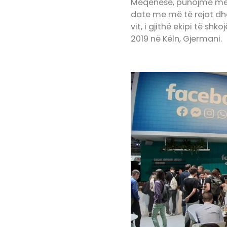
Meqenëse, punojmë me s
date me më të rejat dhe
vit, i gjithë ekipi të 
2019 në Këln, Gjermani.