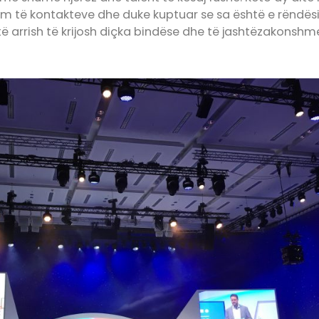
ijim të kontakteve dhe duke kuptuar se sa është e rëndës
 arrish të krijosh diçka bindëse dhe të jashtëzakonshm