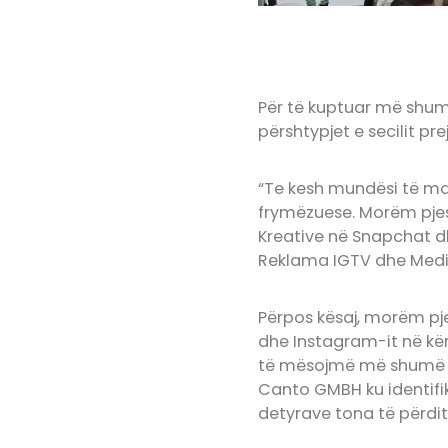
Për të kuptuar më shum
përshtypjet e secilit prej
“Te kesh mundësi të marr
frymëzuese. Morëm pjesë
Kreative në Snapchat d
Reklama IGTV dhe Medi
Përpos kësaj, morëm pj
dhe Instagram-it në kë
të mësojmë më shumë r
Canto GMBH ku identifi
detyrave tona të përdi