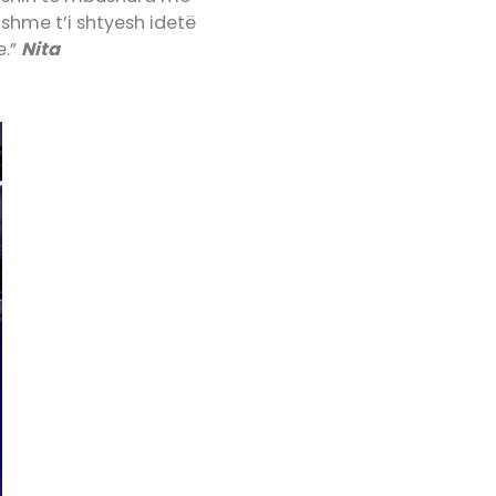
ishme t’i shtyesh idetë
e.”
Nita