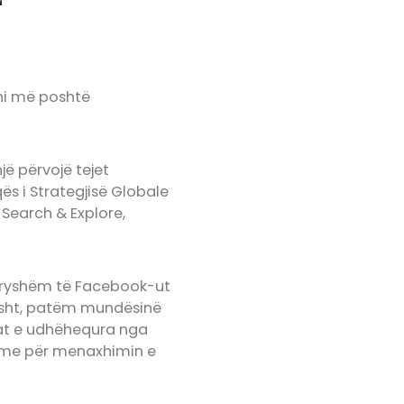
oni më poshtë
jë përvojë tejet
ës i Strategjisë Globale
Search & Explore,
ndryshëm të Facebook-ut
isht, patëm mundësinë
at e udhëhequra nga
shme për menaxhimin e