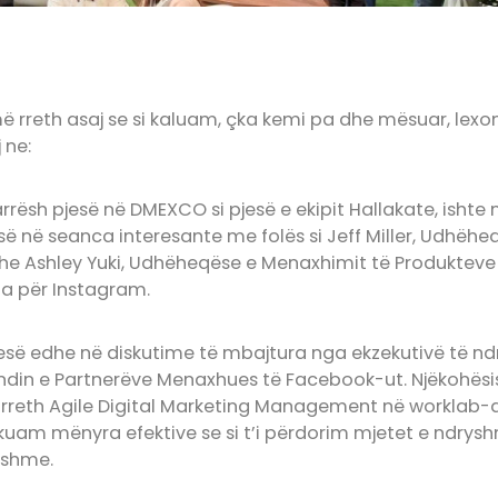
ë rreth asaj se si kaluam, çka kemi pa dhe mësuar, lex
 ne:
ësh pjesë në DMEXCO si pjesë e ekipit Hallakate, ishte n
 në seanca interesante me folës si Jeff Miller, Udhëheq
he Ashley Yuki, Udhëheqëse e Menaxhimit të Produkteve 
a për Instagram.
esë edhe në diskutime të mbajtura nga ekzekutivë të 
ndin e Partnerëve Menaxhues të Facebook-ut. Njëkohës
reth Agile Digital Marketing Management në worklab-
kuam mënyra efektive se si t’i përdorim mjetet e ndry
tshme.