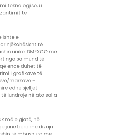
mi teknologjisë, u
zantimit të
 ishte e
por njëkohësisht të
e ishin unike. DMEXCO më
fërt nga sa mund të
 që ende duhet të
imi i grafikave të
seve/markave –
irë edhe sjelljet
të lundroje në ato salla
ak më e gjatë, në
që janë bërë me dizajn
ë ishin të mbushura me