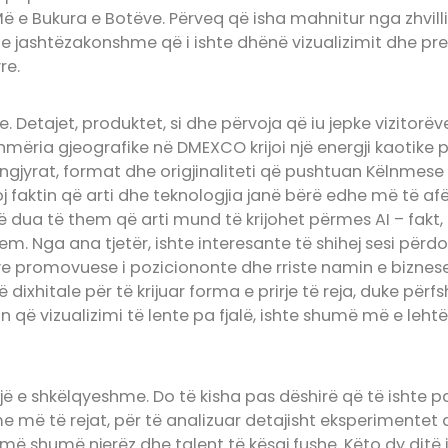
Më e Bukura e Botëve. Përveq që isha mahnitur nga zhvilli
e jashtëzakonshme që i ishte dhënë vizualizimit dhe pre
re.
 Detajet, produktet, si dhe përvoja që iu jepke vizitorëve
hmëria gjeografike në DMEXCO krijoi një energji kaotike 
 ngjyrat, format dhe origjinaliteti që pushtuan Këlnmes
oj faktin që arti dhe teknologjia janë bërë edhe më të a
 dua të them që arti mund të krijohet përmes AI – fakt,
. Nga ana tjetër, ishte interesante të shihej sesi përdor
e promovuese i poziciononte dhe rriste namin e bizne
ixhitale për të krijuar forma e prirje të reja, duke përfsh
që vizualizimi të lente pa fjalë, ishte shumë më e lehtë 
ojë e shkëlqyeshme. Do të kisha pas dëshirë që të ishte p
 më të rejat, për të analizuar detajisht eksperimentet 
më shumë njerëz dhe talent të kësaj fushe. Këto dy dit