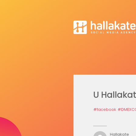
U Hallaka
#facebook
#DMEXC
Hallakate