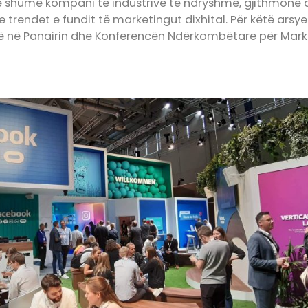
humë kompani të industrive të ndryshme, gjithmonë d
 trendet e fundit të marketingut dixhital. Për këtë arsy
shkojë në Panairin dhe Konferencën Ndërkombëtare për Mar