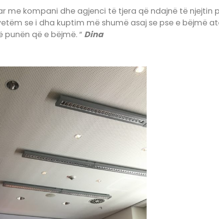
ar me kompani dhe agjenci të tjera që ndajnë të njejtin p
 vetëm se i dha kuptim më shumë asaj se pse e bëjmë a
 punën që e bëjmë. ”
Dina