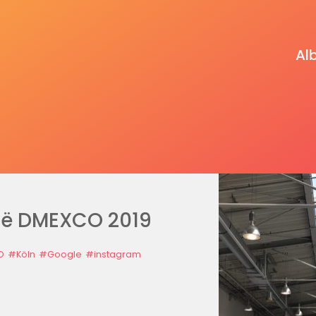
Al
të DMEXCO 2019
O
#Köln
#Google
#instagram