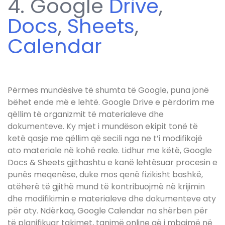
4. Google
Drive
,
Docs
,
Sheets
,
Calendar
Përmes mundësive të shumta të Google, puna jonë
bëhet ende më e lehtë. Google Drive e përdorim me
qëllim të organizmit të materialeve dhe
dokumenteve. Ky mjet i mundëson ekipit tonë të
ketë qasje me qëllim që secili nga ne t’i modifikojë
ato materiale në kohë reale. Lidhur me këtë, Google
Docs & Sheets gjithashtu e kanë lehtësuar procesin e
punës meqenëse, duke mos qenë fizikisht bashkë,
atëherë të gjithë mund të kontribuojmë në krijimin
dhe modifikimin e materialeve dhe dokumenteve aty
për aty. Ndërkaq, Google Calendar na shërben për
të planifikuar takimet, tanimë online që i mbajmë në