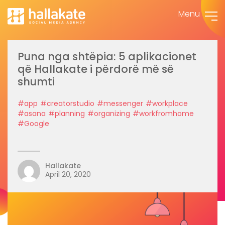
Menu
Puna nga shtëpia: 5 aplikacionet
që Hallakate i përdorë më së
shumti
#app
#creatorstudio
#messenger
#workplace
#asana
#planning
#organizing
#workfromhome
#Google
Hallakate
April 20, 2020