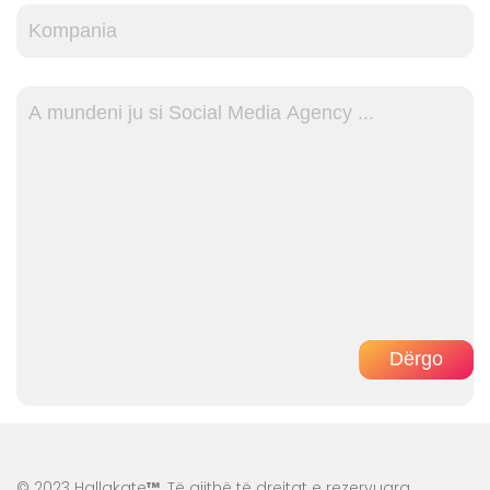
© 2023 Hallakate
™
. Të gjithë të drejtat e rezervuara.