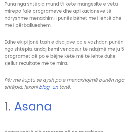
Puna nga shtëpia mund t’i ketë mangësitë e veta
mirëpo falë programeve dhe aplikacioneve të
ndryshme menaxhimi i punës bëhet më i lehtë dhe
më i përballueshëm.
Edhe ekipi jonë tash e disa javë po e vazhdon punën
nga shtëpia, andaj kemi vendosur të ndajmë me ju 5
programet që po e bëjnë këtë më të lehtë duke
sjellur rezultate më të mira.
Për me kuptu se qysh po e menaxhojmë punën nga
shtëpia, lexoni
blog-un
tonë.
1.
Asana