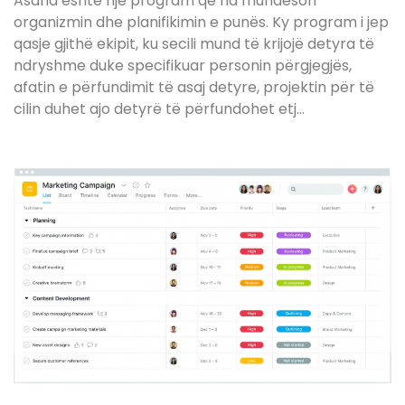
Asana është një program që na mundëson
organizmin dhe planifikimin e punës. Ky program i jep
qasje gjithë ekipit, ku secili mund të krijojë detyra të
ndryshme duke specifikuar personin përgjegjës,
afatin e përfundimit të asaj detyre, projektin për të
cilin duhet ajo detyrë të përfundohet etj…