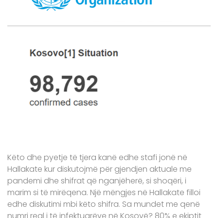
Këto dhe pyetje të tjera kanë edhe stafi jonë në
Hallakate kur diskutojmë për gjendjen aktuale me
pandemi dhe shifrat që nganjëherë, si shoqëri, i
marim si të mirëqena. Një mëngjes në Hallakate filloi
edhe diskutimi mbi këto shifra. Sa mundet me qenë
numri real i të infektuarëve në Kosovë? 80% e ekiptit