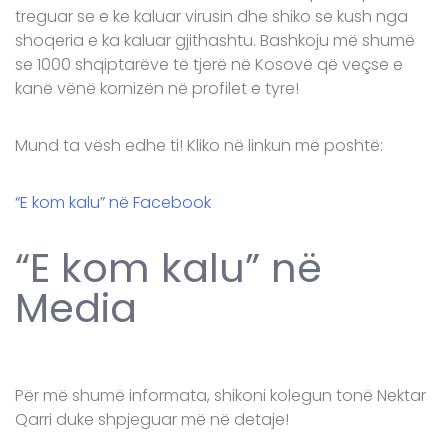
treguar se e ke kaluar virusin dhe shiko se kush nga
shoqeria e ka kaluar gjithashtu. Bashkoju më shumë
se 1000 shqiptarëve të tjerë në Kosovë që veçse e
kanë vënë kornizën në profilet e tyre!
Mund ta vësh edhe ti! Kliko në linkun më poshtë:
“E kom kalu” në Facebook
“E kom kalu” në
Media
Për më shumë informata, shikoni kolegun tonë Nektar
Qarri duke shpjeguar më në detaje!