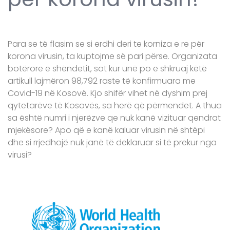
Para se të flasim se si erdhi deri te korniza e re për
korona virusin, ta kuptojme së pari përse. Organizata
botërore e shëndetit, sot kur unë po e shkruaj këtë
artikull lajmëron 98,792 raste të konfirmuara me
Covid-19 në Kosovë. Kjo shifër vihet në dyshim prej
qytetarëve të Kosovës, sa herë që përmendet. A thua
sa është numri i njerëzve qe nuk kanë vizituar qendrat
mjekësore? Apo që e kanë kaluar virusin në shtëpi
dhe si rrjedhojë nuk janë të deklaruar si të prekur nga
virusi?