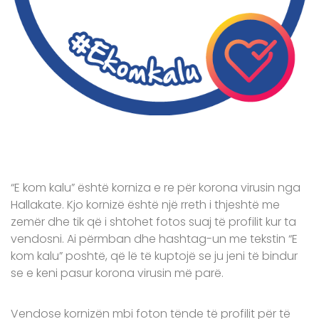
“E kom kalu” është korniza e re për korona virusin nga
Hallakate. Kjo kornizë është një rreth i thjeshtë me
zemër dhe tik që i shtohet fotos suaj të profilit kur ta
vendosni. Ai përmban dhe hashtag-un me tekstin “E
kom kalu” poshtë, që lë të kuptojë se ju jeni të bindur
se e keni pasur korona virusin më parë.
Vendose kornizën mbi foton tënde të profilit për të