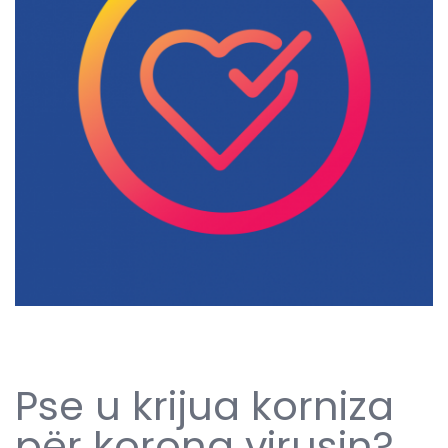
Pse u krijua korniza
për korona virusin?