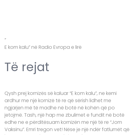
”
E kom kalu” në Radio Evropa e lirë
Të rejat
Qysh prej kornizës së kaluar “E kom kalu”, ne kemi
ardhur me një kornizë të re që sërish lidhet me
ngjarjen më të madhe në botë në kohën që po
jetojmë. Tash, një hap me zbulimet e fundit në botë
edhe ne e përditësuam kornizën me një të re “Jom
Vaksinu”. Emri tregon vet! Nëse je një ndër fatlumët që