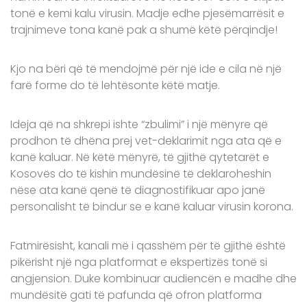
tonë e kemi kalu virusin. Madje edhe pjesëmarrësit e
trajnimeve tona kanë pak a shumë këtë përqindje!
Kjo na bëri që të mendojmë për një ide e cila në një
farë forme do të lehtësonte këtë matje.
Ideja që na shkrepi ishte “zbulimi” i një mënyre që
prodhon të dhëna prej vet-deklarimit nga ata që e
kanë kaluar. Në këtë mënyrë, të gjithë qytetarët e
Kosovës do të kishin mundësinë të deklaroheshin
nëse ata kanë qenë të diagnostifikuar apo janë
personalisht të bindur se e kanë kaluar virusin korona.
Fatmirësisht, kanali më i qasshëm për të gjithë është
pikërisht një nga platformat e ekspertizës tonë si
angjension. Duke kombinuar audiencën e madhe dhe
mundësitë gati të pafunda që ofron platforma