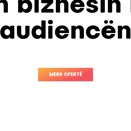
dh biznesin
audiencë
MERR OFERTË